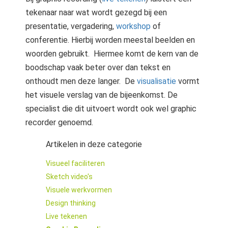
s kan de
tekenaar naar wat wordt gezegd bij een
e niet
presentatie, vergadering,
workshop
of
oneren.
conferentie. Hierbij worden meestal beelden en
ieken
woorden gebruikt. Hiermee komt de kern van de
ische
boodschap vaak beter over dan tekst en
s worden
onthoudt men deze langer. De
visualisatie
vormt
kt om
het visuele verslag van de bijeenkomst. De
em
specialist die dit uitvoert wordt ook wel graphic
tie te
recorder genoemd.
elen over
drag van
Artikelen in deze categorie
zoeker op
site.
Visueel faciliteren
Sketch video's
ing
Visuele werkvormen
ingcookies
Design thinking
 gebruikt
Live tekenen
oekers te