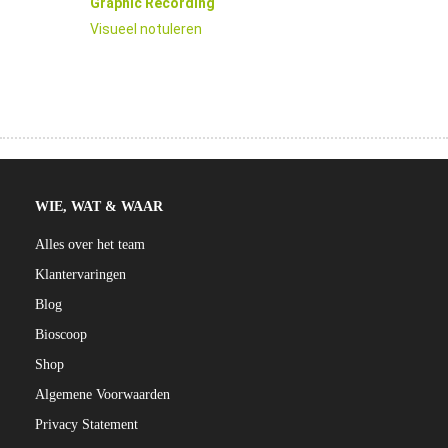
Graphic Recording
 op de
Visueel notuleren
e. Hierdoor
 website-
ren
nte
enties
gebaseerd
 gedrag van
WIE, WAT & WAAR
ezoeker.
Alles over het team
Klantervaringen
uren
Blog
Bioscoop
Shop
Algemene Voorwaarden
Privacy Statement