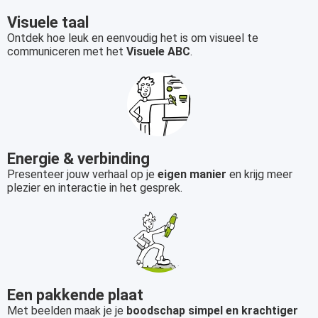
 op de
Visuele taal
e. Hierdoor
Ontdek hoe leuk en eenvoudig het is om visueel te
 website-
communiceren met het
Visuele ABC
.
ren
nte
enties
gebaseerd
 gedrag van
ezoeker.
Energie & verbinding
Presenteer jouw verhaal op je
eigen manier
en krijg meer
plezier en interactie in het gesprek.
uren
Een pakkende plaat
Met beelden maak je je
boodschap simpel en krachtiger