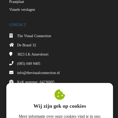
Praatplaat
Visuele verslagen
CONTACT
The Visual Connection
De Brand 32
3823 LK
Amersfoort
(085) 049 9405
info@thevisualconnection.nl
KvK nummer: 64236005
Contact
Wij zijn gek op cookies
Meer informatie over onze cookies vind je in ons:
© 2024 The Visual Connection