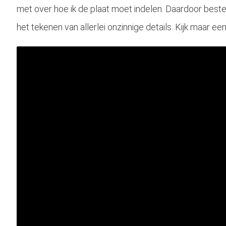
met over hoe ik de plaat moet indelen. Daardoor bestee
het tekenen van allerlei onzinnige details. Kijk maar ee