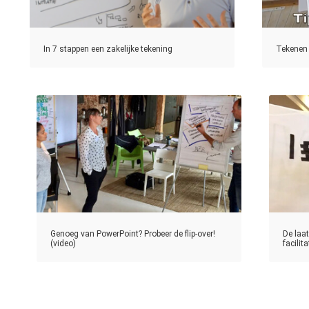
In 7 stappen een zakelijke tekening
Tekenen 
Genoeg van PowerPoint? Probeer de flip-over!
De laa
(video)
facilit