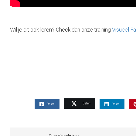
Wil je dit ook leren? Check dan onze training
Visueel Fa
Delen
Delen
Delen
Over de schrijver