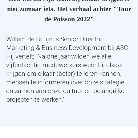
 op de
niet zomaar iets. Het verhaal achter "Tour
e. Hierdoor
de Poisson 2022"
 website-
ren
nte
Willem de Bruijn is Senior Director
enties
Marketing & Business Development bij ASC.
gebaseerd
Hij vertelt: "Na drie jaar wilden we alle
 gedrag van
vijfentachtig medewerkers weer bij elkaar
ezoeker.
krijgen om elkaar (beter) te leren kennen,
mensen te informeren over onze strategie
uren
en samen aan onze cultuur en belangrijke
projecten te werken."