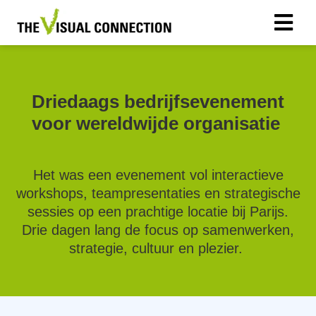
ngen
Driedaags bedrijfsevenement
statement
voor wereldwijde organisatie
oneel
Het was een evenement vol interactieve
onele
workshops, teampresentaties en strategische
s zijn
sessies op een prachtige locatie bij Parijs.
kelijk om
Drie dagen lang de focus op samenwerken,
bsite te
strategie, cultuur en plezier.
ken. Ze
 gebruikt
asisfuncties
der deze